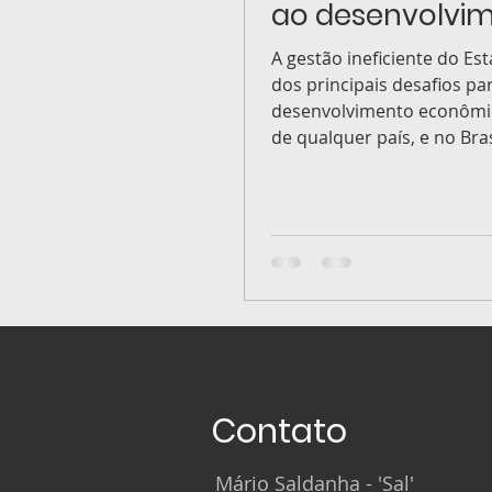
ao desenvolvi
do Brasil
A gestão ineficiente do Es
dos principais desafios pa
desenvolvimento econômic
de qualquer país, e no Bras
Contato
Mário Saldanha - 'Sal'