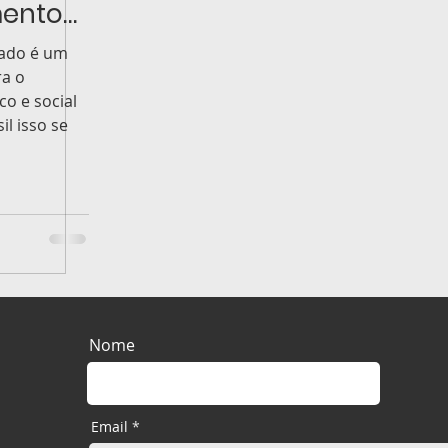
mento
tado é um
ra o
o e social
il isso se
Nome
Email