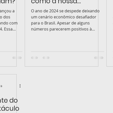
elam?
como a nossa
economia inicia 2025
cançou a
O ano de 2024 se despede deixando
o dos
um cenário econômico desafiador
hando com
para o Brasil. Apesar de alguns
. Essa
números parecerem positivos à
primeira vis
ra
nte do
táculo