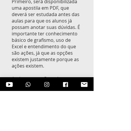
Primeiro, será disponibilizada
uma apostila em PDF, que
deverá ser estudada antes das
aulas para que os alunos já
possam anotar suas dúvidas. É
importante ter conhecimento
básico de grafismo, uso de
Excel e entendimento do que
são ações, já que as opções
existem justamente porque as
ações existem.
Assim que confirmada a
inscrição, o aluno já será
incluído em um grupo de
WhatsApp dos participantes,
onde começaremos a antecipar
conceitos e discutir dúvidas
antes mesmo do início das
aulas.